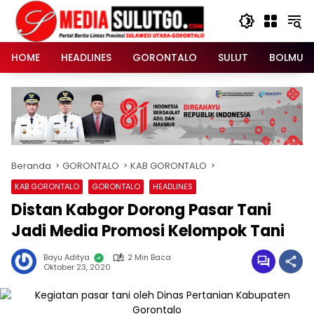
Langsung
ke
konten
HOME
HEADLINES
GORONTALO
SULUT
BOLMUT
Beranda
GORONTALO
KAB GORONTALO
KAB GORONTALO
GORONTALO
HEADLINES
Distan Kabgor Dorong Pasar Tani
Jadi Media Promosi Kelompok Tani
Bayu Aditya
2 Min Baca
Oktober 23, 2020