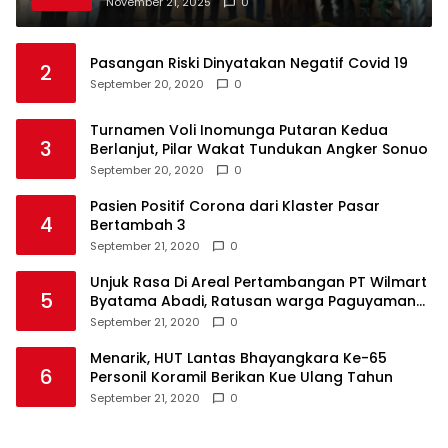
November 21, 2025
0
Pasangan Riski Dinyatakan Negatif Covid 19
2
September 20, 2020
0
Turnamen Voli Inomunga Putaran Kedua
3
Berlanjut, Pilar Wakat Tundukan Angker Sonuo
September 20, 2020
0
Pasien Positif Corona dari Klaster Pasar
4
Bertambah 3
September 21, 2020
0
Unjuk Rasa Di Areal Pertambangan PT Wilmart
5
Byatama Abadi, Ratusan warga Paguyaman
Pantai Tuntut Hal Ini
September 21, 2020
0
Menarik, HUT Lantas Bhayangkara Ke-65
6
Personil Koramil Berikan Kue Ulang Tahun
September 21, 2020
0