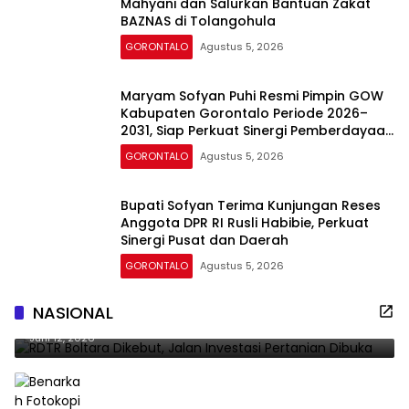
Mahyani dan Salurkan Bantuan Zakat
BAZNAS di Tolangohula
GORONTALO
Agustus 5, 2026
Maryam Sofyan Puhi Resmi Pimpin GOW
Kabupaten Gorontalo Periode 2026–
2031, Siap Perkuat Sinergi Pemberdayaan
Perempuan
GORONTALO
Agustus 5, 2026
Bupati Sofyan Terima Kunjungan Reses
Anggota DPR RI Rusli Habibie, Perkuat
Sinergi Pusat dan Daerah
GORONTALO
Agustus 5, 2026
RDTR Boltara Dikebut, Jalan Investasi Pertanian
NASIONAL
Dibuka
Juni 12, 2026