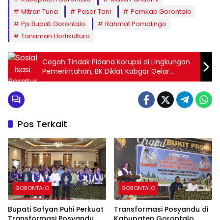
Mitran Tuna
Pasar Tani
Pemkab Gorontalo
Pjs Bupati Gorontalo
Rahmat Pomalingo
Tanaman Hortikultura
Cegah Tindak Pidana Korupsi di Lingkungan
Pemerintahan, BK Diklat Kabgor Gelar
Sosialisasi
Pos Terkait
GORONTALO
GORONTALO
Bupati Sofyan Puhi Perkuat
Transformasi Posyandu di
Transformasi Posyandu,
Kabupaten Gorontalo,