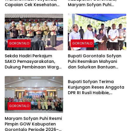
Capaian Cek Kesehatan
Maryam Sofyan Puhi
Gratis Kabupaten
Dorong Pemenuhan Enam
Gorontalo Tembus 54,43
Bidang Standar Pelayanan
Persen
Minimal
GORONTALO
GORONTALO
Sekda Hadiri Perkajum
Bupati Gorontalo Sofyan
SAKO Pemasyarakatan,
Puhi Resmikan Mahyani
Dukung Pembinaan Warga
dan Salurkan Bantuan
GORONTALO
Binaan di Lapas
Zakat BAZNAS di
Perempuan Gorontalo
Tolangohula
Bupati Sofyan Terima
Kunjungan Reses Anggota
DPR RI Rusli Habibie,
Perkuat Sinergi Pusat dan
Daerah
GORONTALO
Maryam Sofyan Puhi Resmi
Pimpin GOW Kabupaten
Gorontalo Periode 2026–