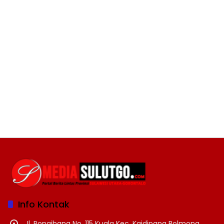
Info Kontak
Jl. Pongihana No. 115 Kuala Kec. Kaidipang Bolmong