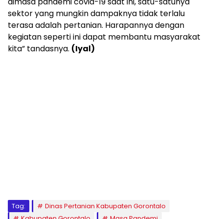
dimasa pandemi covid-19 saat ini, satu-satunya
sektor yang mungkin dampaknya tidak terlalu
terasa adalah pertanian. Harapannya dengan
kegiatan seperti ini dapat membantu masyarakat
kita” tandasnya.
(Iyal)
Tag:
Dinas Pertanian Kabupaten Gorontalo
Kabupaten Gorontalo
Masa Pandemi