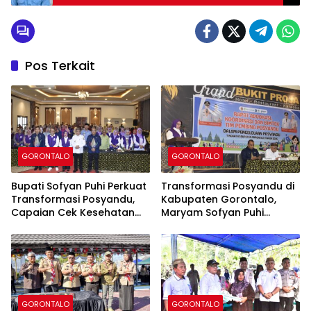
Pos Terkait
GORONTALO
GORONTALO
Bupati Sofyan Puhi Perkuat
Transformasi Posyandu di
Transformasi Posyandu,
Kabupaten Gorontalo,
Capaian Cek Kesehatan
Maryam Sofyan Puhi
Gratis Kabupaten
Dorong Pemenuhan Enam
Gorontalo Tembus 54,43
Bidang Standar Pelayanan
Persen
Minimal
GORONTALO
GORONTALO