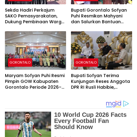
Sekda Hadiri Perkajum
Bupati Gorontalo Sofyan
SAKO Pemasyarakatan,
Puhi Resmikan Mahyani
Dukung Pembinaan Warga
dan Salurkan Bantuan
Binaan di Lapas
Zakat BAZNAS di
Perempuan Gorontalo
Tolangohula
GORONTALO
GORONTALO
Maryam Sofyan Puhi Resmi
Bupati Sofyan Terima
Pimpin GOW Kabupaten
Kunjungan Reses Anggota
Gorontalo Periode 2026–
DPR RI Rusli Habibie,
2031, Siap Perkuat Sinergi
Perkuat Sinergi Pusat dan
Pemberdayaan
Daerah
Perempuan