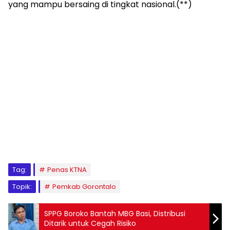
yang mampu bersaing di tingkat nasional.(**)
Tag:
Penas KTNA
Topik:
Pemkab Gorontalo
SPPG Boroko Bantah MBG Basi, Distribusi
Ditarik untuk Cegah Risiko