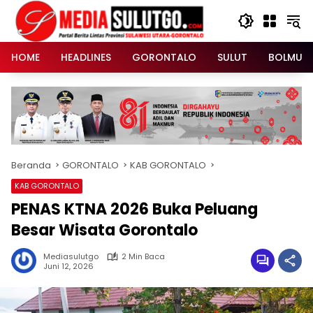
Langsung
ke
konten
HOME
HEADLINES
GORONTALO
SULUT
BOLMUT
Beranda
GORONTALO
KAB GORONTALO
KAB GORONTALO
PENAS KTNA 2026 Buka Peluang
Besar Wisata Gorontalo
Mediasulutgo
2 Min Baca
Juni 12, 2026