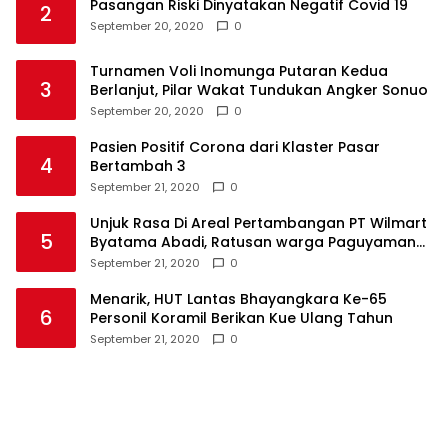
Pasangan Riski Dinyatakan Negatif Covid 19
2
September 20, 2020
0
Turnamen Voli Inomunga Putaran Kedua
3
Berlanjut, Pilar Wakat Tundukan Angker Sonuo
September 20, 2020
0
Pasien Positif Corona dari Klaster Pasar
4
Bertambah 3
September 21, 2020
0
Unjuk Rasa Di Areal Pertambangan PT Wilmart
5
Byatama Abadi, Ratusan warga Paguyaman
Pantai Tuntut Hal Ini
September 21, 2020
0
Menarik, HUT Lantas Bhayangkara Ke-65
6
Personil Koramil Berikan Kue Ulang Tahun
September 21, 2020
0