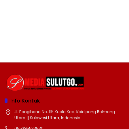
Info Kontak
Jl. Pongihana No. 115 Kuala Kec. Kaidipang Bolmong
Utara || Sulawesi Utara, Indonesia
085395533830