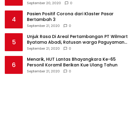
September 20, 2020
0
Pasien Positif Corona dari Klaster Pasar
4
Bertambah 3
September 21, 2020
0
Unjuk Rasa Di Areal Pertambangan PT Wilmart
5
Byatama Abadi, Ratusan warga Paguyaman
Pantai Tuntut Hal Ini
September 21, 2020
0
Menarik, HUT Lantas Bhayangkara Ke-65
6
Personil Koramil Berikan Kue Ulang Tahun
September 21, 2020
0