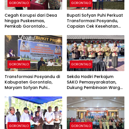
GORONTALO
GORONTALO
Cegah Korupsi dari Desa
Bupati Sofyan Puhi Perkuat
hingga Puskesmas,
Transformasi Posyandu,
Pemkab Gorontalo
Capaian Cek Kesehatan
Tegaskan Perang
Gratis Kabupaten
terhadap Pungli
Gorontalo Tembus 54,43
Persen
GORONTALO
GORONTALO
Transformasi Posyandu di
Sekda Hadiri Perkajum
Kabupaten Gorontalo,
SAKO Pemasyarakatan,
Maryam Sofyan Puhi
Dukung Pembinaan Warga
Dorong Pemenuhan Enam
Binaan di Lapas
Bidang Standar Pelayanan
Perempuan Gorontalo
Minimal
GORONTALO
GORONTALO