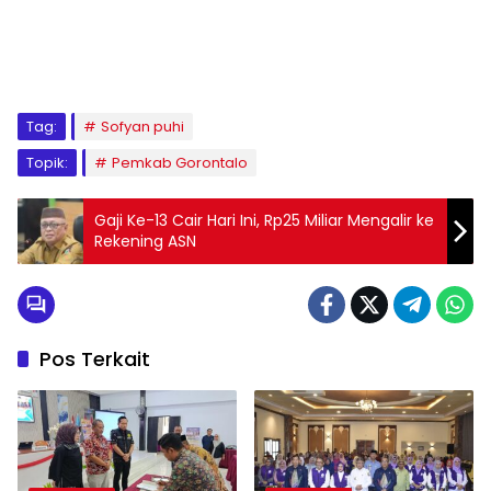
Tag:
Sofyan puhi
Topik:
Pemkab Gorontalo
Gaji Ke-13 Cair Hari Ini, Rp25 Miliar Mengalir ke
Rekening ASN
Pos Terkait