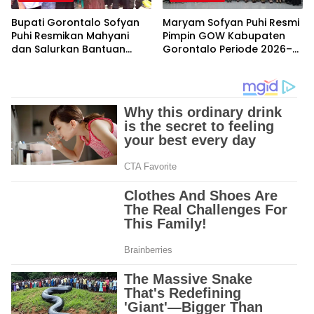
Bupati Gorontalo Sofyan
Maryam Sofyan Puhi Resmi
Puhi Resmikan Mahyani
Pimpin GOW Kabupaten
dan Salurkan Bantuan
Gorontalo Periode 2026–
Zakat BAZNAS di
2031, Siap Perkuat Sinergi
Tolangohula
Pemberdayaan
Perempuan