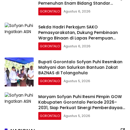
Pemenuhan Enam Bidang Standar
Pelayanan Minimal
GORONTALO
Agustus 6, 2026
Sekda Hadiri Perkajum SAKO
Pemasyarakatan, Dukung Pembinaan
Warga Binaan di Lapas Perempuan
Gorontalo
GORONTALO
Agustus 6, 2026
Bupati Gorontalo Sofyan Puhi Resmikan
Mahyani dan Salurkan Bantuan Zakat
BAZNAS di Tolangohula
GORONTALO
Agustus 5, 2026
Maryam Sofyan Puhi Resmi Pimpin GOW
Kabupaten Gorontalo Periode 2026–
2031, Siap Perkuat Sinergi Pemberdayaan
Perempuan
GORONTALO
Agustus 5, 2026
RDTR Boltara Dikebut, Jalan Investasi Pertanian