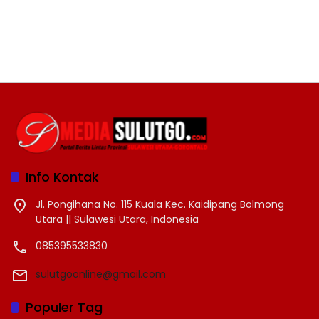
Info Kontak
Jl. Pongihana No. 115 Kuala Kec. Kaidipang Bolmong
Utara || Sulawesi Utara, Indonesia
085395533830
sulutgoonline@gmail.com
Populer Tag