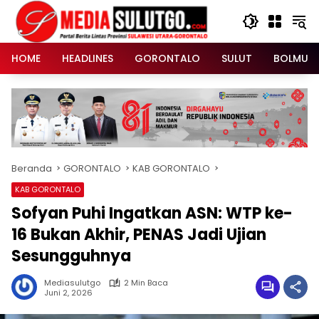
Langsung
ke
konten
HOME
HEADLINES
GORONTALO
SULUT
BOLMUT
Beranda
GORONTALO
KAB GORONTALO
KAB GORONTALO
Sofyan Puhi Ingatkan ASN: WTP ke-
16 Bukan Akhir, PENAS Jadi Ujian
Sesungguhnya
Mediasulutgo
2 Min Baca
Juni 2, 2026