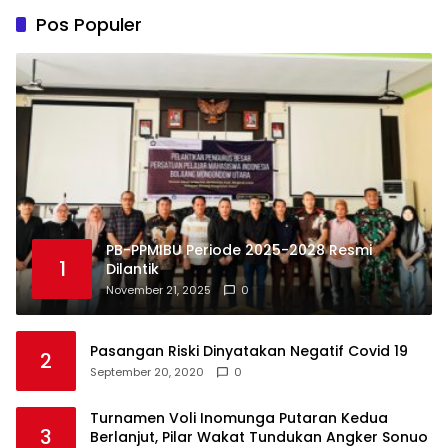
Pos Populer
PB-PPMIBU Periode 2025-2028 Resmi
1
Dilantik
November 21, 2025
0
Pasangan Riski Dinyatakan Negatif Covid 19
2
September 20, 2020
0
Turnamen Voli Inomunga Putaran Kedua
3
Berlanjut, Pilar Wakat Tundukan Angker Sonuo