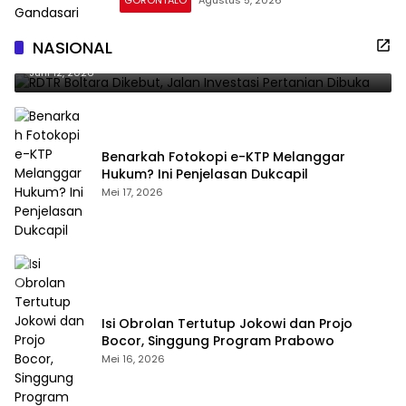
GORONTALO
Agustus 5, 2026
RDTR Boltara Dikebut, Jalan Investasi Pertanian
NASIONAL
Dibuka
Juni 12, 2026
Benarkah Fotokopi e-KTP Melanggar
Hukum? Ini Penjelasan Dukcapil
Mei 17, 2026
Isi Obrolan Tertutup Jokowi dan Projo
Bocor, Singgung Program Prabowo
Mei 16, 2026