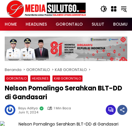
Langsung
ke
konten
HOME
HEADLINES
GORONTALO
SULUT
BOLMUT
Beranda
GORONTALO
KAB GORONTALO
GORONTALO
HEADLINES
KAB GORONTALO
Nelson Pomalingo Serahkan BLT-DD
di Gandasari
Bayu Aditya
1 Min Baca
Juni 11, 2024