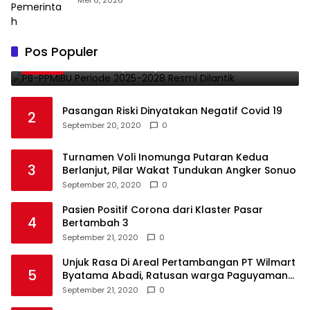
PB-PPMIBU Periode 2025-2028 Resmi
Pos Populer
1
Dilantik
November 21, 2025
0
Pasangan Riski Dinyatakan Negatif Covid 19
2
September 20, 2020
0
Turnamen Voli Inomunga Putaran Kedua
3
Berlanjut, Pilar Wakat Tundukan Angker Sonuo
September 20, 2020
0
Pasien Positif Corona dari Klaster Pasar
4
Bertambah 3
September 21, 2020
0
Unjuk Rasa Di Areal Pertambangan PT Wilmart
5
Byatama Abadi, Ratusan warga Paguyaman
Pantai Tuntut Hal Ini
September 21, 2020
0