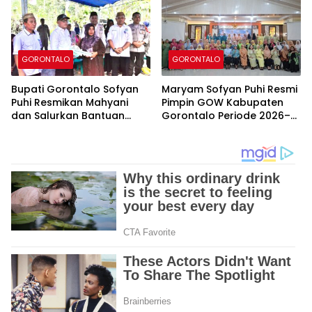
Minimal
GORONTALO
GORONTALO
Bupati Gorontalo Sofyan
Maryam Sofyan Puhi Resmi
Puhi Resmikan Mahyani
Pimpin GOW Kabupaten
dan Salurkan Bantuan
Gorontalo Periode 2026–
Zakat BAZNAS di
2031, Siap Perkuat Sinergi
Tolangohula
Pemberdayaan
Perempuan