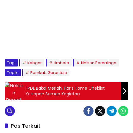
Tag:
Kabgor
Limboto
Nelson Pomalingo
Topik:
Pemkab Gorontalo
FPDL Bakal Meriah, Haris Tome Cheklist
Kesiapan Semua Kegiatan
Pos Terkait