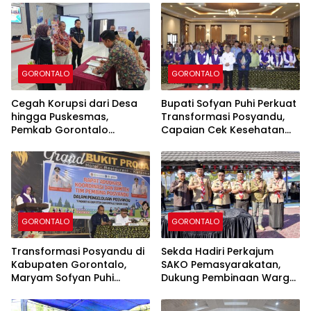
GORONTALO
GORONTALO
Cegah Korupsi dari Desa
Bupati Sofyan Puhi Perkuat
hingga Puskesmas,
Transformasi Posyandu,
Pemkab Gorontalo
Capaian Cek Kesehatan
Tegaskan Perang
Gratis Kabupaten
terhadap Pungli
Gorontalo Tembus 54,43
Persen
GORONTALO
GORONTALO
Transformasi Posyandu di
Sekda Hadiri Perkajum
Kabupaten Gorontalo,
SAKO Pemasyarakatan,
Maryam Sofyan Puhi
Dukung Pembinaan Warga
Dorong Pemenuhan Enam
Binaan di Lapas
Bidang Standar Pelayanan
Perempuan Gorontalo