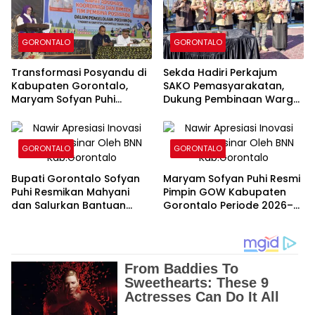
GORONTALO
GORONTALO
Transformasi Posyandu di
Sekda Hadiri Perkajum
Kabupaten Gorontalo,
SAKO Pemasyarakatan,
Maryam Sofyan Puhi
Dukung Pembinaan Warga
Dorong Pemenuhan Enam
Binaan di Lapas
Bidang Standar Pelayanan
Perempuan Gorontalo
Minimal
GORONTALO
GORONTALO
Bupati Gorontalo Sofyan
Maryam Sofyan Puhi Resmi
Puhi Resmikan Mahyani
Pimpin GOW Kabupaten
dan Salurkan Bantuan
Gorontalo Periode 2026–
Zakat BAZNAS di
2031, Siap Perkuat Sinergi
Tolangohula
Pemberdayaan
Perempuan