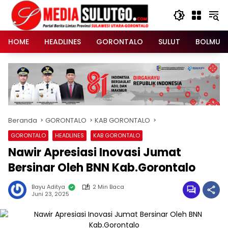
Langsung
ke
konten
HOME
HEADLINES
GORONTALO
SULUT
BOLMUT
Beranda
GORONTALO
KAB GORONTALO
GORONTALO
HEADLINES
KAB GORONTALO
Nawir Apresiasi Inovasi Jumat
Bersinar Oleh BNN Kab.Gorontalo
Bayu Aditya
2 Min Baca
Juni 23, 2025