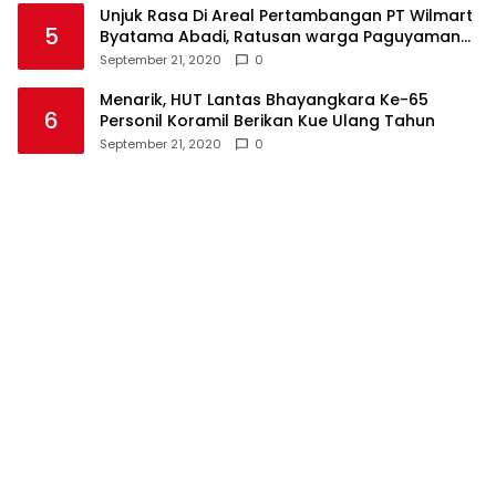
Unjuk Rasa Di Areal Pertambangan PT Wilmart
5
Byatama Abadi, Ratusan warga Paguyaman
Pantai Tuntut Hal Ini
September 21, 2020
0
Menarik, HUT Lantas Bhayangkara Ke-65
6
Personil Koramil Berikan Kue Ulang Tahun
September 21, 2020
0