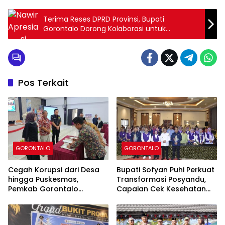
Terima Reses DPRD Provinsi, Bupati
Gorontalo Dorong Kolaborasi untuk
Pembangunan Strategis
Pos Terkait
GORONTALO
GORONTALO
Cegah Korupsi dari Desa
Bupati Sofyan Puhi Perkuat
hingga Puskesmas,
Transformasi Posyandu,
Pemkab Gorontalo
Capaian Cek Kesehatan
Tegaskan Perang
Gratis Kabupaten
terhadap Pungli
Gorontalo Tembus 54,43
Persen