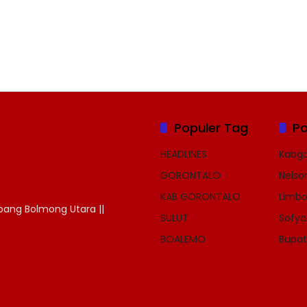
Populer Tag
Po
HEADLINES
Kabgo
GORONTALO
Nelso
KAB GORONTALO
Limbo
dipang Bolmong Utara ||
SULUT
Sofya
BOALEMO
Bupat