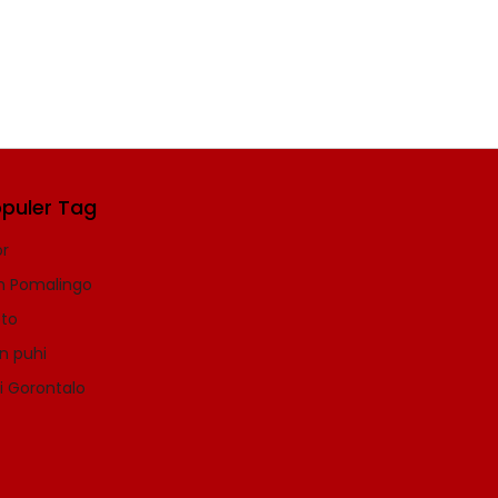
puler Tag
r
n Pomalingo
to
n puhi
i Gorontalo