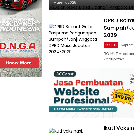
Maret 7, 2025
DPRD Bolmu
Sumpah/Ja
2029
POLITIK
Septemb
BOLMUT|mediasu
Kabupaten…
Ikuti Vaks