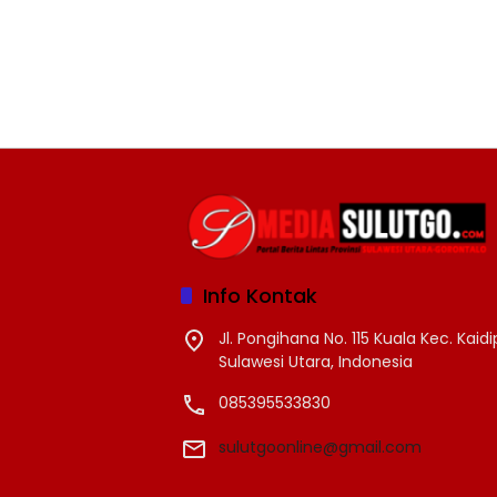
Info Kontak
Jl. Pongihana No. 115 Kuala Kec. Kai
Sulawesi Utara, Indonesia
085395533830
sulutgoonline@gmail.com