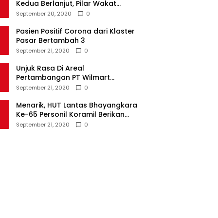
Kedua Berlanjut, Pilar Wakat
Tundukan Angker Sonuo
September 20, 2020
0
Pasien Positif Corona dari Klaster
Pasar Bertambah 3
September 21, 2020
0
Unjuk Rasa Di Areal
Pertambangan PT Wilmart
Byatama Abadi, Ratusan warga
September 21, 2020
0
Paguyaman Pantai Tuntut Hal Ini
Menarik, HUT Lantas Bhayangkara
Ke-65 Personil Koramil Berikan
Kue Ulang Tahun
September 21, 2020
0