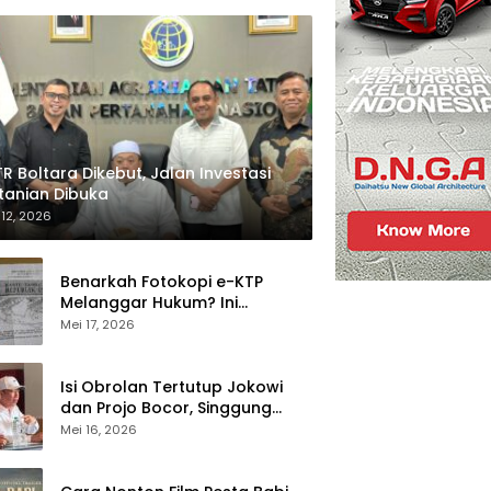
R Boltara Dikebut, Jalan Investasi
tanian Dibuka
 12, 2026
Benarkah Fotokopi e-KTP
Melanggar Hukum? Ini
Penjelasan Dukcapil
Mei 17, 2026
Isi Obrolan Tertutup Jokowi
dan Projo Bocor, Singgung
Program Prabowo
Mei 16, 2026