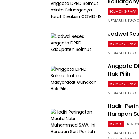
Keluargany
BOLMONG RAYA
MEDIASULUTGO.C
Jadwal Re
BOLMONG RAYA
MEDIASULUTGO.C
Anggota D
Hak Pilih
BOLMONG RAYA
MEDIASULUTGO.C
Hadiri Per
Harapan Su
BOLMUT
Novemb
MEDIASULUTGO.C
Mongondow…