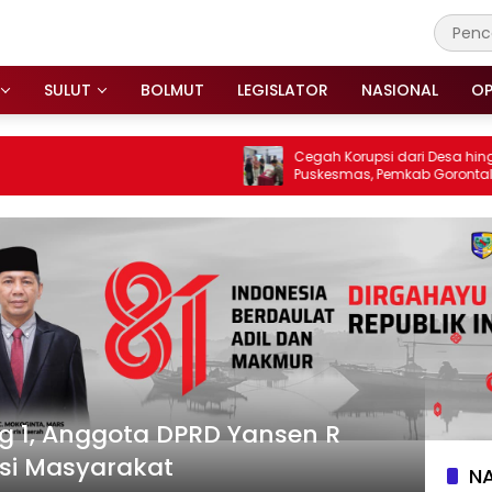
SULUT
BOLMUT
LEGISLATOR
NASIONAL
OP
Cegah Korupsi dari Desa hingga
Puskesmas, Pemkab Gorontalo Tega
Perang terhadap Pungli
g 1, Anggota DPRD Yansen R
si Masyarakat
N