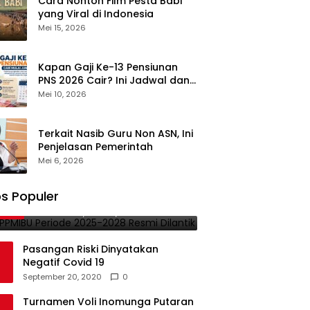
Cara Nonton Film Pesta Babi
yang Viral di Indonesia
Mei 15, 2026
Kapan Gaji Ke-13 Pensiunan
PNS 2026 Cair? Ini Jadwal dan
Besarannya
Mei 10, 2026
Terkait Nasib Guru Non ASN, Ini
Penjelasan Pemerintah
Mei 6, 2026
PB-PPMIBU Periode 2025-2028
s Populer
1
Resmi Dilantik
November 21, 2025
0
Pasangan Riski Dinyatakan
Negatif Covid 19
September 20, 2020
0
Turnamen Voli Inomunga Putaran