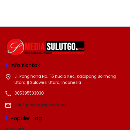
Info Kontak
Jl. Pongihana No. 115 Kuala Kec. Kaidipang Bolmong
Utara || Sulawesi Utara, Indonesia
085395533830
sulutgoonline@gmail.com
Populer Tag
HEADLINES