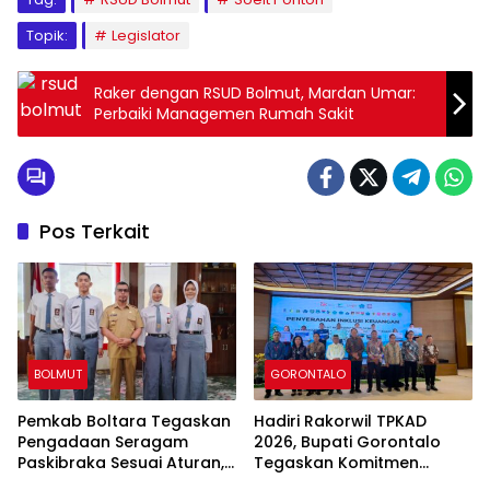
Topik:
Legislator
Raker dengan RSUD Bolmut, Mardan Umar:
Perbaiki Managemen Rumah Sakit
Pos Terkait
BOLMUT
GORONTALO
Pemkab Boltara Tegaskan
Hadiri Rakorwil TPKAD
Pengadaan Seragam
2026, Bupati Gorontalo
Paskibraka Sesuai Aturan,
Tegaskan Komitmen
Klarifikasi Isu di Media
Perluas Akses Keuangan