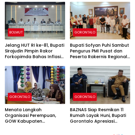
Sosial
Masyarakat
BOLMUT
GORONTALO
Jelang HUT RI ke-81, Bupati
Bupati Sofyan Puhi Sambut
Sirajudin Pimpin Rakor
Pengurus PMI Pusat dan
Forkopimda Bahas Inflasi
Peserta Rakernis Regional
hingga Ancaman Kemarau
V di Rumah Dinas
GORONTALO
GORONTALO
Menata Langkah
BAZNAS Siap Resmikan 11
Organisasi Perempuan,
Rumah Layak Huni, Bupati
GOW Kabupaten
Gorontalo Apresiasi
Gorontalo Matangkan
Kolaborasi Pengentasan
Persiapan Musda
Kemiskinan