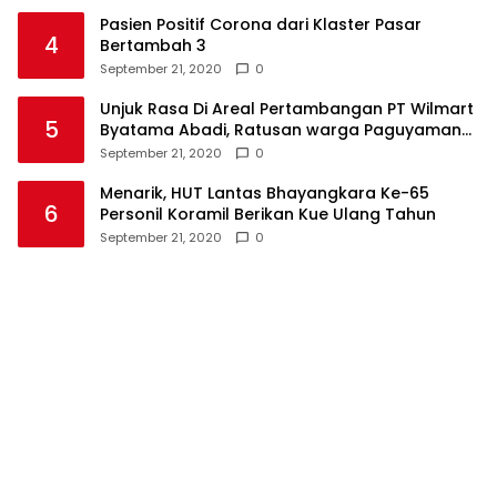
Pasien Positif Corona dari Klaster Pasar
4
Bertambah 3
September 21, 2020
0
Unjuk Rasa Di Areal Pertambangan PT Wilmart
5
Byatama Abadi, Ratusan warga Paguyaman
Pantai Tuntut Hal Ini
September 21, 2020
0
Menarik, HUT Lantas Bhayangkara Ke-65
6
Personil Koramil Berikan Kue Ulang Tahun
September 21, 2020
0