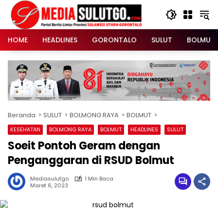
Langsung
ke
konten
HOME
HEADLINES
GORONTALO
SULUT
BOLMUT
Beranda
SULUT
BOLMONG RAYA
BOLMUT
KESEHATAN
BOLMONG RAYA
BOLMUT
HEADLINES
SULUT
Soeit Pontoh Geram dengan
Penganggaran di RSUD Bolmut
Mediasulutgo
1 Min Baca
Maret 6, 2023