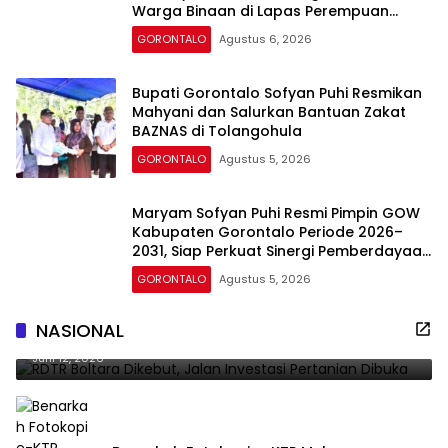
Warga Binaan di Lapas Perempuan
Gorontalo
GORONTALO
Agustus 6, 2026
Bupati Gorontalo Sofyan Puhi Resmikan
Mahyani dan Salurkan Bantuan Zakat
BAZNAS di Tolangohula
GORONTALO
Agustus 5, 2026
Maryam Sofyan Puhi Resmi Pimpin GOW
Kabupaten Gorontalo Periode 2026–
2031, Siap Perkuat Sinergi Pemberdayaan
Perempuan
GORONTALO
Agustus 5, 2026
RDTR Boltara Dikebut, Jalan Investasi Pertanian
NASIONAL
Dibuka
Juni 12, 2026