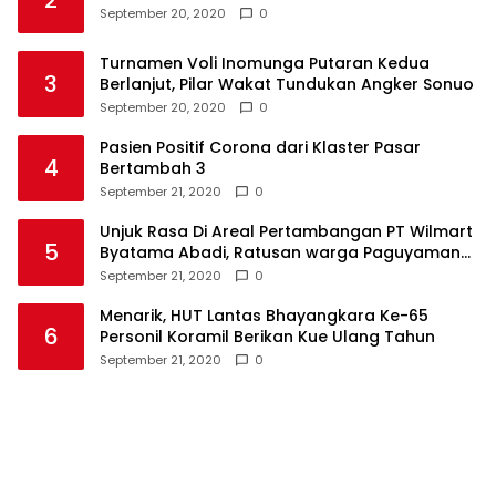
2
September 20, 2020
0
Turnamen Voli Inomunga Putaran Kedua
3
Berlanjut, Pilar Wakat Tundukan Angker Sonuo
September 20, 2020
0
Pasien Positif Corona dari Klaster Pasar
4
Bertambah 3
September 21, 2020
0
Unjuk Rasa Di Areal Pertambangan PT Wilmart
5
Byatama Abadi, Ratusan warga Paguyaman
Pantai Tuntut Hal Ini
September 21, 2020
0
Menarik, HUT Lantas Bhayangkara Ke-65
6
Personil Koramil Berikan Kue Ulang Tahun
September 21, 2020
0