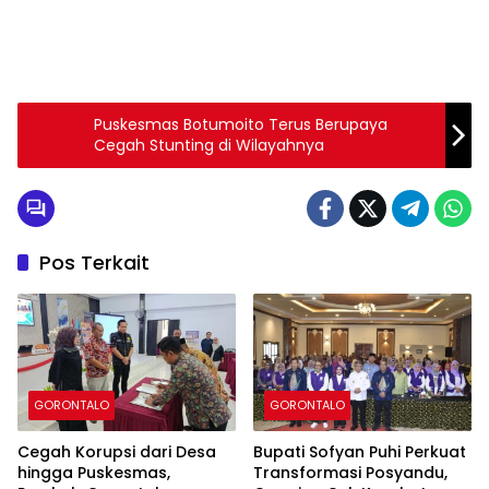
Puskesmas Botumoito Terus Berupaya
Cegah Stunting di Wilayahnya
Pos Terkait
GORONTALO
GORONTALO
Cegah Korupsi dari Desa
Bupati Sofyan Puhi Perkuat
hingga Puskesmas,
Transformasi Posyandu,