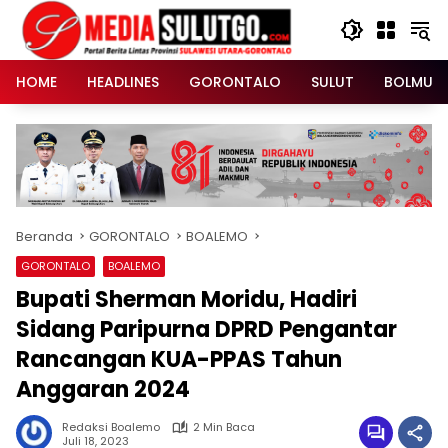
Langsung
ke
konten
HOME
HEADLINES
GORONTALO
SULUT
BOLMUT
Beranda
GORONTALO
BOALEMO
GORONTALO
BOALEMO
Bupati Sherman Moridu, Hadiri
Sidang Paripurna DPRD Pengantar
Rancangan KUA-PPAS Tahun
Anggaran 2024
Redaksi Boalemo
2 Min Baca
Juli 18, 2023