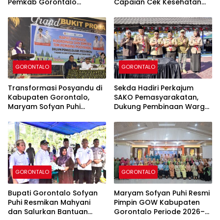
Pemkab Gorontalo
Capaian Cek Kesehatan
Tegaskan Perang
Gratis Kabupaten
terhadap Pungli
Gorontalo Tembus 54,43
Persen
GORONTALO
GORONTALO
Transformasi Posyandu di
Sekda Hadiri Perkajum
Kabupaten Gorontalo,
SAKO Pemasyarakatan,
Maryam Sofyan Puhi
Dukung Pembinaan Warga
Dorong Pemenuhan Enam
Binaan di Lapas
Bidang Standar Pelayanan
Perempuan Gorontalo
Minimal
GORONTALO
GORONTALO
Bupati Gorontalo Sofyan
Maryam Sofyan Puhi Resmi
Puhi Resmikan Mahyani
Pimpin GOW Kabupaten
dan Salurkan Bantuan
Gorontalo Periode 2026–