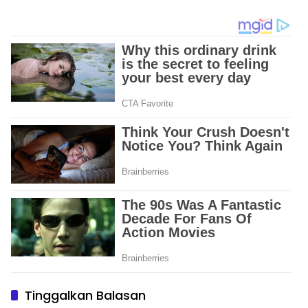
Zakat BAZNAS di
2031, Siap Perkuat Sinergi
Tolangohula
Pemberdayaan
Perempuan
Tinggalkan Balasan