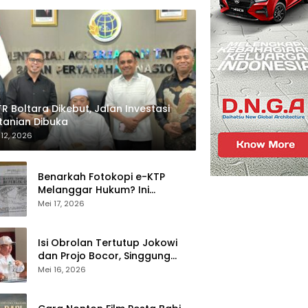
R Boltara Dikebut, Jalan Investasi
tanian Dibuka
 12, 2026
Benarkah Fotokopi e-KTP
Melanggar Hukum? Ini
Penjelasan Dukcapil
Mei 17, 2026
Isi Obrolan Tertutup Jokowi
dan Projo Bocor, Singgung
Program Prabowo
Mei 16, 2026