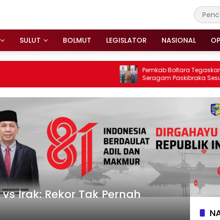
SULUT
BOLMUT
LEGISLATOR
NASIONAL
OP
Pemkab Boltara Tegaskan Penga
Seragam Paskibraka Sesuai Atura
Klarifikasi Isu di Media Sosial
vs Irak: Rekor Tak Pernah
N