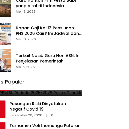
Cara Nonton Film Pesta Babi
yang Viral di Indonesia
Mei 15, 2026
Kapan Gaji Ke-13 Pensiunan
PNS 2026 Cair? Ini Jadwal dan
Besarannya
Mei 10, 2026
Terkait Nasib Guru Non ASN, Ini
Penjelasan Pemerintah
Mei 6, 2026
PB-PPMIBU Periode 2025-2028
s Populer
1
Resmi Dilantik
November 21, 2025
0
Pasangan Riski Dinyatakan
Negatif Covid 19
September 20, 2020
0
Turnamen Voli Inomunga Putaran