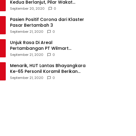
Kedua Berlanjut, Pilar Wakat
Tundukan Angker Sonuo
September 20, 2020
0
Pasien Positif Corona dari Klaster
Pasar Bertambah 3
September 21, 2020
0
Unjuk Rasa Di Areal
Pertambangan PT Wilmart
Byatama Abadi, Ratusan warga
September 21, 2020
0
Paguyaman Pantai Tuntut Hal Ini
Menarik, HUT Lantas Bhayangkara
Ke-65 Personil Koramil Berikan
Kue Ulang Tahun
September 21, 2020
0