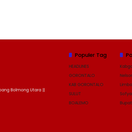
Populer Tag
Po
HEADLINES
Kabgo
GORONTALO
Nelso
KAB GORONTALO
Limbo
dipang Bolmong Utara ||
SULUT
Sofya
BOALEMO
Bupat