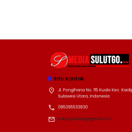
Info Kontak
Jl. Pongihana No. 115 Kuala Kec. Kai
Sulawesi Utara, Indonesia
085395533830
sulutgoonline@gmail.com