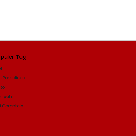
puler Tag
r
n Pomalingo
to
n puhi
i Gorontalo