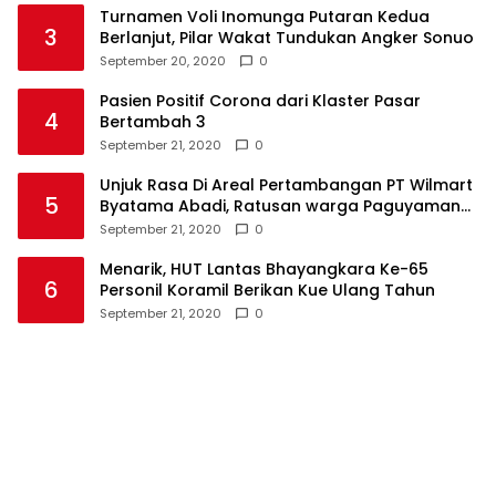
Turnamen Voli Inomunga Putaran Kedua
3
Berlanjut, Pilar Wakat Tundukan Angker Sonuo
September 20, 2020
0
Pasien Positif Corona dari Klaster Pasar
4
Bertambah 3
September 21, 2020
0
Unjuk Rasa Di Areal Pertambangan PT Wilmart
5
Byatama Abadi, Ratusan warga Paguyaman
Pantai Tuntut Hal Ini
September 21, 2020
0
Menarik, HUT Lantas Bhayangkara Ke-65
6
Personil Koramil Berikan Kue Ulang Tahun
September 21, 2020
0