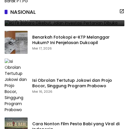
RDTR Boltara Dikebut, Jalan Investasi Pertanian
NASIONAL
Dibuka
Juni 12, 2026
Benarkah Fotokopi e-KTP Melanggar
Hukum? Ini Penjelasan Dukcapil
Mei 17, 2026
Isi Obrolan Tertutup Jokowi dan Projo
Bocor, Singgung Program Prabowo
Mei 16, 2026
Cara Nonton Film Pesta Babi yang Viral di