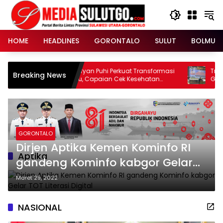
Langsung
ke
konten
HOME
HEADLINES
GORONTALO
SULUT
BOLMUT
Bupati Sofyan Puhi Perkuat Transformasi
Transforma
Breaking News
Posyandu, Capaian Cek Kesehatan
Gorontalo,
Gratis Kabupaten Gorontalo Tembus
Pemenuhan
54,43 Persen
Pelayanan 
GORONTALO
Dirjen Aptika Kemen Kominfo RI
Aptika
gandeng Kominfo kabgor Gelar
TOT Literasi Digital
Maret 29, 2022
NASIONAL