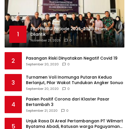
PB-PPMIBU Periode 2025-2028 Resmi
1
Dilantik
November 21, 2025
0
Pasangan Riski Dinyatakan Negatif Covid 19
2
September 20, 2020
0
Turnamen Voli Inomunga Putaran Kedua
3
Berlanjut, Pilar Wakat Tundukan Angker Sonuo
September 20, 2020
0
Pasien Positif Corona dari Klaster Pasar
4
Bertambah 3
September 21, 2020
0
Unjuk Rasa Di Areal Pertambangan PT Wilmart
5
Byatama Abadi, Ratusan warga Paguyaman