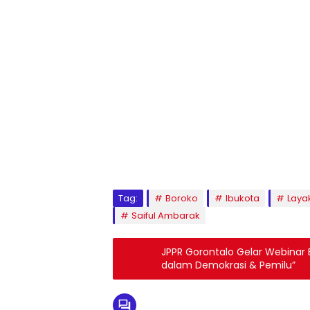
Tag:
Boroko
Ibukota
Laya
Saiful Ambarak
JPPR Gorontalo Gelar Webinar
dalam Demokrasi & Pemilu”