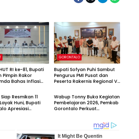
T
GORONTALO
HUT RI ke-81, Bupati
Bupati Sofyan Puhi Sambut
in Pimpin Rakor
Pengurus PMI Pusat dan
mda Bahas Inflasi
Peserta Rakernis Regional V
TALO
GORONTALO
 Ancaman Kemarau
di Rumah Dinas
Siap Resmikan 11
Wabup Tonny Buka Kegiatan
ayak Huni, Bupati
Pembelajaran 2026, Pemkab
lo Apresiasi
Gorontalo Perkuat
rasi Pengentasan
Pendidikan Nonformal
inan