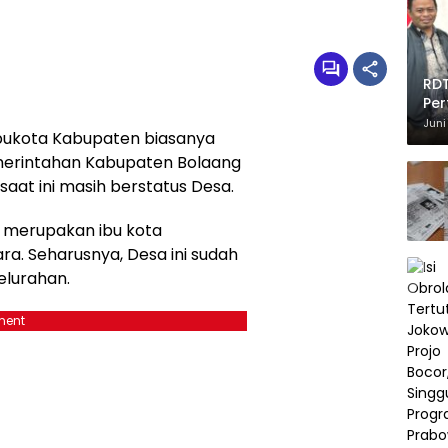
RDT
Per
Juni
bukota Kabupaten biasanya
emerintahan Kabupaten Bolaang
aat ini masih berstatus Desa.
 merupakan ibu kota
. Seharusnya, Desa ini sudah
elurahan.
ment