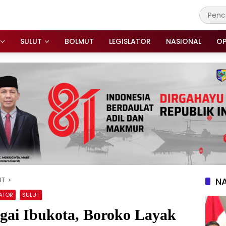
SULUT
BOLMUT
LEGISLATOR
NASIONAL
OP
UT
N
LATOR
SULUT
gai Ibukota, Boroko Layak