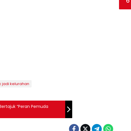
6
k jadi kelurahan
 Bertajuk “Peran Pemuda