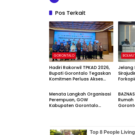
Pos Terkait
GORONTALO
BOLMU
Hadiri Rakorwil TPKAD 2026,
Jelang 
Bupati Gorontalo Tegaskan
Sirajud
Komitmen Perluas Akses
Forkopi
GORONTALO
GORON
Keuangan Masyarakat
hingga
Menata Langkah Organisasi
BAZNAS 
Perempuan, GOW
Rumah L
Kabupaten Gorontalo
Goronta
Matangkan Persiapan
Kolabo
Musda
Kemisk