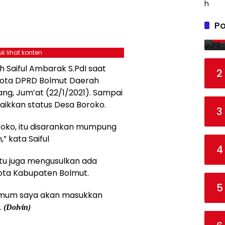
Po
k lihat konten
 Saiful Ambarak S.PdI saat
2
gota DPRD Bolmut Daerah
ng, Jum’at (22/1/2021). Sampai
aikkan status Desa Boroko.
3
Boroko, itu disarankan mumpung
” kata Saiful
4
 itu juga mengusulkan ada
ta Kabupaten Bolmut.
5
mum saya akan masukkan
.
(Dolvin)