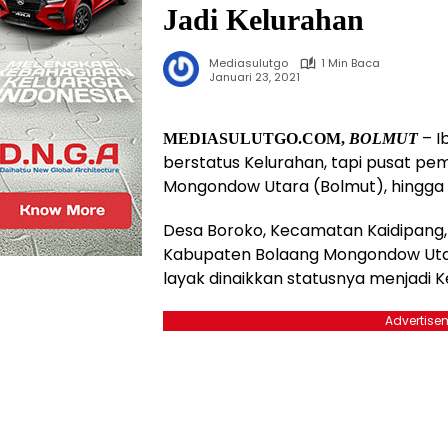
Jadi Kelurahan
Mediasulutgo
1 Min Baca
Januari 23, 2021
– I
MEDIASULUTGO.COM,
BOLMUT
berstatus Kelurahan, tapi pusat p
Mongondow Utara (Bolmut), hingga s
Desa Boroko, Kecamatan Kaidipang,
Kabupaten Bolaang Mongondow Utara
layak dinaikkan statusnya menjadi K
Advertise