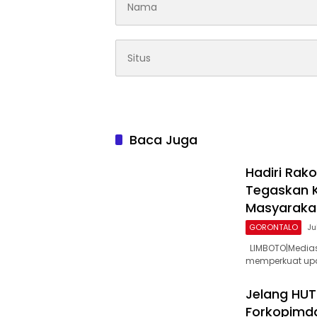
Baca Juga
Hadiri Rak
Tegaskan 
Masyaraka
GORONTALO
Ju
LIMBOTO|Medias
memperkuat up
Jelang HUT 
Forkopimda