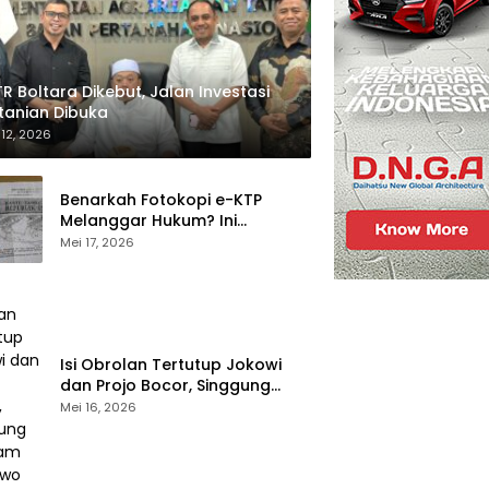
R Boltara Dikebut, Jalan Investasi
tanian Dibuka
 12, 2026
Benarkah Fotokopi e-KTP
Melanggar Hukum? Ini
Penjelasan Dukcapil
Mei 17, 2026
Isi Obrolan Tertutup Jokowi
dan Projo Bocor, Singgung
Program Prabowo
Mei 16, 2026