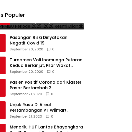
PB-PPMIBU Periode 2025-2028
s Populer
1
Resmi Dilantik
November 21, 2025
0
Pasangan Riski Dinyatakan
Negatif Covid 19
September 20, 2020
0
Turnamen Voli Inomunga Putaran
Kedua Berlanjut, Pilar Wakat
Tundukan Angker Sonuo
September 20, 2020
0
Pasien Positif Corona dari Klaster
Pasar Bertambah 3
September 21, 2020
0
Unjuk Rasa Di Areal
Pertambangan PT Wilmart
Byatama Abadi, Ratusan warga
September 21, 2020
0
Paguyaman Pantai Tuntut Hal Ini
Menarik, HUT Lantas Bhayangkara